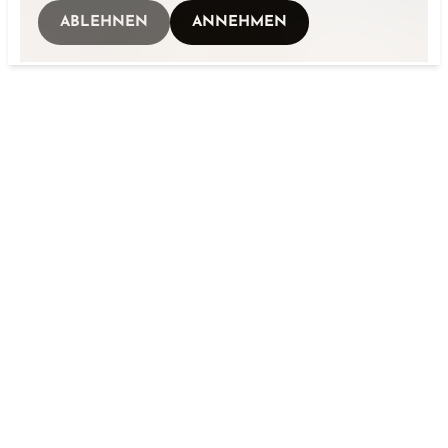
ABLEHNEN
ANNEHMEN
UNSERE ANHÄNGER
ZUM KAUFEN:
MEHR ERFAHREN
MINK-S CAMPER - DAS
ORIGINAL AUS ISLAND
ZUR KAUFÜBERSICHT