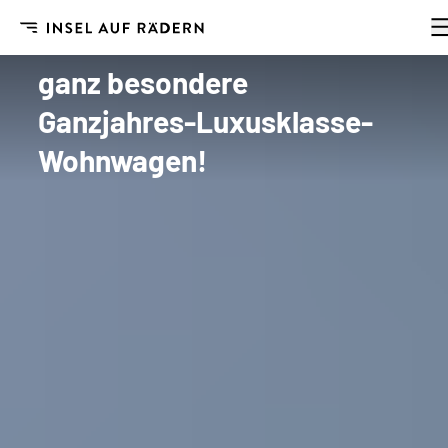
Insel auf Rädern
/
Kaufen
/
Lume Traveler Nordic Luxus Wohnwagen für 2-4 Per
Lume Traveler Nordic - Der
ganz besondere
Ganzjahres-Luxusklasse-
Wohnwagen!