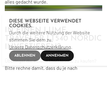
alles gedacht wurde.
DIESE WEBSEITE VERWENDET
COOKIES.
IN EINEN LUME
Durch die weitere Nutzung der Website
TRAVELER LT540 NORDIC
stimmen Sie dem zu.
INVESTIEREN?
Unsere Datenschutzerklärung
.
ABLEHNEN
ANNEHMEN
Überlegst du, einen LT540 Nordic zu kaufen?
Bitte rechne damit, dass du je nach
Ausstattung ca. 99`900.- investierst.
Spezifikationen LT540 Nordic