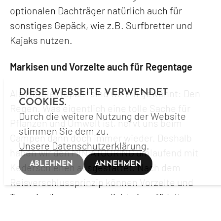
optionalen Dachträger natürlich auch für
sonstiges Gepäck, wie z.B. Surfbretter und
Kajaks nutzen.
Markisen und Vorzelte auch für Regentage
Als Mitteleuropäer sind wir ihn gewöhnt: Den
DIESE WEBSEITE VERWENDET
COOKIES.
Regen. Was eigentlich eine tolle Sache für
Durch die weitere Nutzung der Website
Pflanzen und Umwelt ist, nervt uns beim
stimmen Sie dem zu.
Campen dann doch immer wieder. Deshalb
Unsere Datenschutzerklärung
.
haben wir den MINIATOURING umlaufend mit
ABLEHNEN
ANNEHMEN
Kederschienen ausgestattet. Nach dem
Reisverschlussprinzip können Vorzelte und
Tarps in diesen wasserdicht eingefädelt
werden. So hast du auch bei absolut miesem